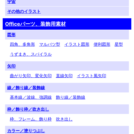
宇宙
その他のイラスト
Officeパーツ、装飾用素材
図形
四角、多角形
マルバツ型
イラスト図形
便利図形
星型
うずまき、スパイラル
矢印
曲がり矢印、変化矢印
直線矢印
イラスト風矢印
線／飾り線／装飾線
基本線／波線、強調線
飾り線／装飾線
枠／飾り枠／吹き出し
枠、フレーム、飾り枠
吹き出し
カラー／塗りつぶし