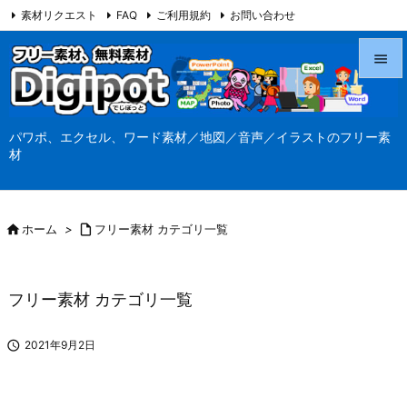
素材リクエスト
FAQ
ご利用規約
お問い合わせ
当サイト（Digipot.net）について


メニュ
パワポ、エクセル、ワード素材／地図／音声／イラストのフリー素

材
サイド

前へ

ホーム
>

フリー素材 カテゴリ一覧

次へ

フリー素材 カテゴリ一覧
検索

2021年9月2日