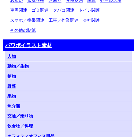
お願い
状況説明
お断り
各種案内
誘導
セールス用
車両関連
ゴミ関連
タバコ関連
トイレ関連
スマホ／携帯関連
工事／作業関連
会社関連
その他の貼紙
パワポイラスト素材
人物
動物／生物
植物
野菜
果物
魚介類
交通／乗り物
飲食物／料理
オフィス／オフィス用品