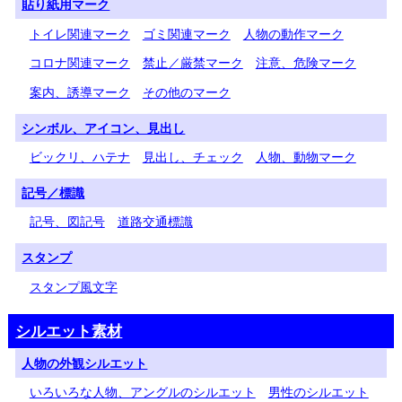
貼り紙用マーク
トイレ関連マーク
ゴミ関連マーク
人物の動作マーク
コロナ関連マーク
禁止／厳禁マーク
注意、危険マーク
案内、誘導マーク
その他のマーク
シンボル、アイコン、見出し
ビックリ、ハテナ
見出し、チェック
人物、動物マーク
記号／標識
記号、図記号
道路交通標識
スタンプ
スタンプ風文字
シルエット素材
人物の外観シルエット
いろいろな人物、アングルのシルエット
男性のシルエット