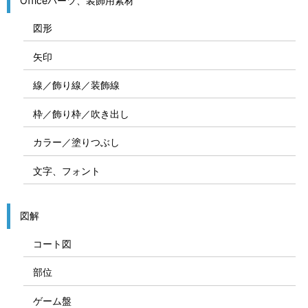
Officeパーツ、装飾用素材
図形
矢印
線／飾り線／装飾線
枠／飾り枠／吹き出し
カラー／塗りつぶし
文字、フォント
図解
コート図
部位
ゲーム盤