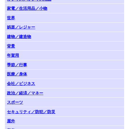
家電／生活用品／小物
世界
娯楽／レジャー
建物／建造物
背景
年賀用
季節／行事
医療／身体
会社／ビジネス
政治／経済／マネー
スポーツ
セキュリティ／防犯／防災
屋外