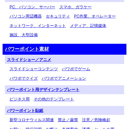
PC、パソコン、サーバー
スマホ、ガラケー
パソコン周辺機器
セキュリティ
PC作業、オペレーター
ネットワーク、インターネット
メディア、記憶媒体
施設、大型設備
パワーポイント素材
スライドショー／アニメ
スライドショーコンテンツ
パワポでゲーム
パワポでクイズ
パワポでアニメーション
パワーポイント用デザインテンプレート
ビジネス用
その他のテンプレート
パワーポイント貼紙
新型コロナウィルス関連
禁止／厳禁
注意／危険喚起