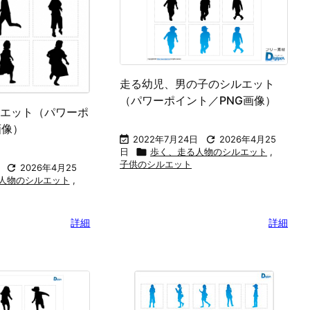
走る幼児、男の子のシルエット
（パワーポイント／PNG画像）
エット（パワーポ
画像）

2022年7月24日

2026年4月25
日

歩く、走る人物のシルエット
,
子供のシルエット

2026年4月25
人物のシルエット
,
詳細
詳細