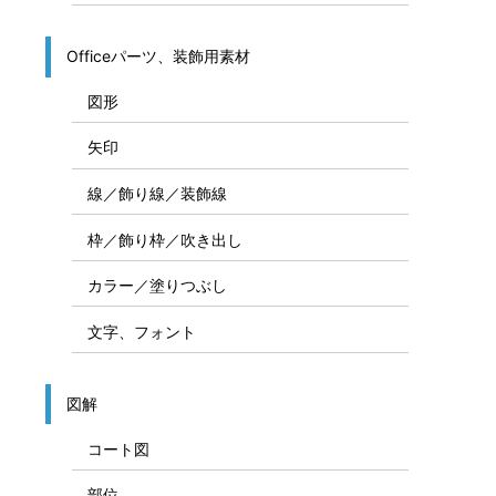
Officeパーツ、装飾用素材
図形
矢印
線／飾り線／装飾線
枠／飾り枠／吹き出し
カラー／塗りつぶし
文字、フォント
図解
コート図
部位