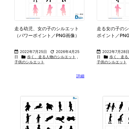
走る幼児、女の子のシルエット
走る女の子のシ
（パワーポイント／PNG画像）
ポイント／PN

2022年7月25日

2026年4月25

2022年7月28
日

歩く、走る人物のシルエット
,
日

歩く、走る
子供のシルエット
子供のシルエット
詳細