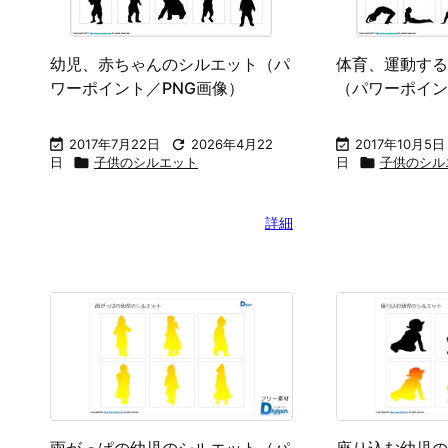
幼児、赤ちゃんのシルエット（パ
体育、運動する
ワーポイント／PNG画像）
（パワーポイン

2017年7月22日

2026年4月22

2017年10月5日
日

子供のシルエット
日

子供のシル
詳細
雨がっぱの幼児のシルエット（パ
座り込む幼児の