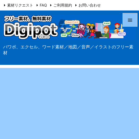
素材リクエスト
FAQ
ご利用規約
お問い合わせ
当サイト（Digipot.net）について


メニュ
パワポ、エクセル、ワード素材／地図／音声／イラストのフリー素

材
サイド

前へ

次へ

検索