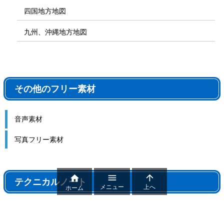
四国地方地図
九州、沖縄地方地図
その他のフリー素材
音声素材
写真フリー素材



テクニカルノート
メニュー
上へ
ホーム
テクニカルノート