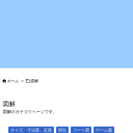

ホーム
>

図解
図解
図解のカテゴリページです。
サイズ、寸法図、定規
部位
コート図
ゲーム盤