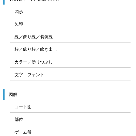
図形
矢印
線／飾り線／装飾線
枠／飾り枠／吹き出し
カラー／塗りつぶし
文字、フォント
図解
コート図
部位
ゲーム盤