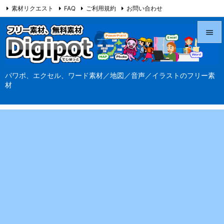
素材リクエスト
FAQ
ご利用規約
お問い合わせ
当サイト（Digipot.net）について


メニュ
パワポ、エクセル、ワード素材／地図／音声／イラストのフリー素

材
サイド

前へ

次へ

検索