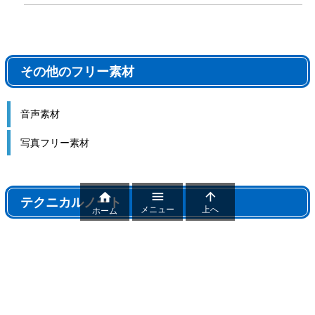
その他のフリー素材
音声素材
写真フリー素材



テクニカルノート
メニュー
上へ
ホーム
テクニカルノート
パワポ機能解説、おすすめ機能紹介
パワーポイントトラブル