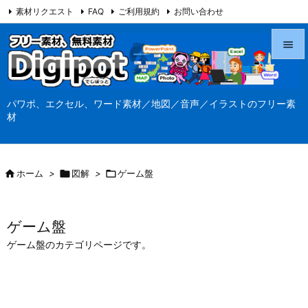
素材リクエスト
FAQ
ご利用規約
お問い合わせ
当サイト（Digipot.net）について


メニュ
パワポ、エクセル、ワード素材／地図／音声／イラストのフリー素

材
サイド

前へ

次へ

検索