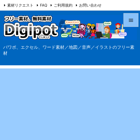
素材リクエスト
FAQ
ご利用規約
お問い合わせ
当サイト（Digipot.net）について


メニュ
パワポ、エクセル、ワード素材／地図／音声／イラストのフリー素

材
サイド

前へ

次へ

検索