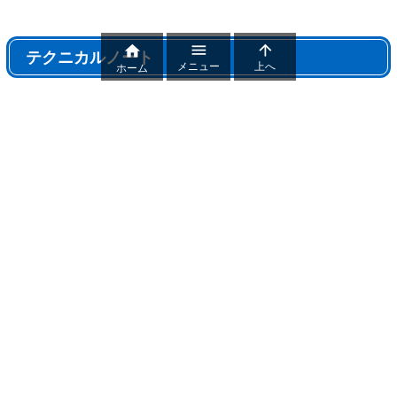



テクニカルノート
メニュー
上へ
ホーム
テクニカルノート
パワポ機能解説、おすすめ機能紹介
パワーポイントトラブル
パワポ制作テクニック
雑記
おすすめフリー素材まとめ