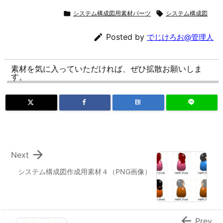

システム構成図用素材パーツ

システム構成図

Posted by
でじけろお@管理人
素材を気に入っていただければ、ぜひ拡散お願いしま
す。
B!

Next
システム構成図作成用素材４（PNG画像）

Prev