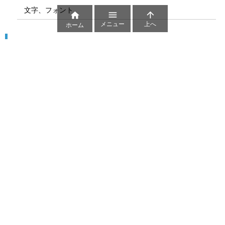
文字、フォント



メニュー
上へ
ホーム
図解
コート図
部位
ゲーム盤
図解テンプレート
その他の図解
マーク、記号
貼り紙用マーク
シンボル、アイコン、見出し