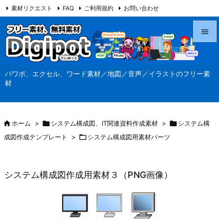
素材リクエスト
FAQ
ご利用規約
お問い合わせ
当サイト（Digipot.net）について


メニュ
パワポ、エクセル、ワード素材／地図／音声／イラストのフリー素

材
サイド

前へ

ホーム
>

システム構成図、IT関連資料作成素材
>

システム構

成図作成テンプレート
>

システム構成図用素材パーツ
次へ

検索
システム構成図作成用素材３（PNG画像）