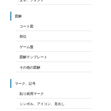
図解
コート図
部位
ゲーム盤
図解テンプレート
その他の図解
マーク、記号
貼り紙用マーク
シンボル、アイコン、見出し