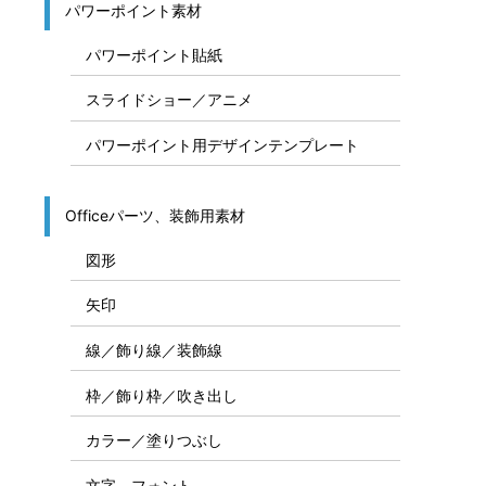
パワーポイント素材
パワーポイント貼紙
スライドショー／アニメ
パワーポイント用デザインテンプレート
Officeパーツ、装飾用素材
図形
矢印
線／飾り線／装飾線
枠／飾り枠／吹き出し
カラー／塗りつぶし
文字、フォント