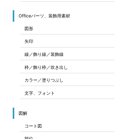
Officeパーツ、装飾用素材
図形
矢印
線／飾り線／装飾線
枠／飾り枠／吹き出し
カラー／塗りつぶし
文字、フォント
図解
コート図
部位