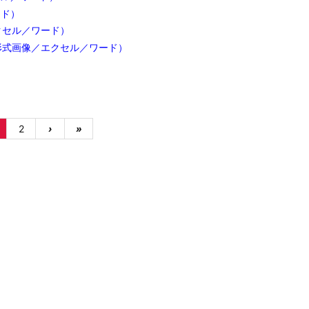
ード）
クセル／ワード）
形式画像／エクセル／ワード）
2
›
»