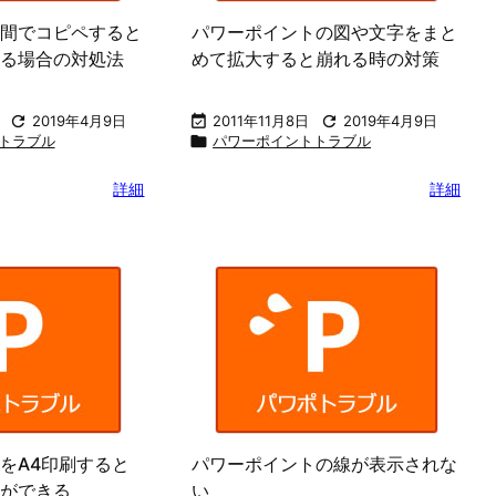
間でコピペすると
パワーポイントの図や文字をまと
る場合の対処法
めて拡大すると崩れる時の対策

2019年4月9日

2011年11月8日

2019年4月9日
トラブル

パワーポイントトラブル
詳細
詳細
をA4印刷すると
パワーポイントの線が表示されな
ができる
い