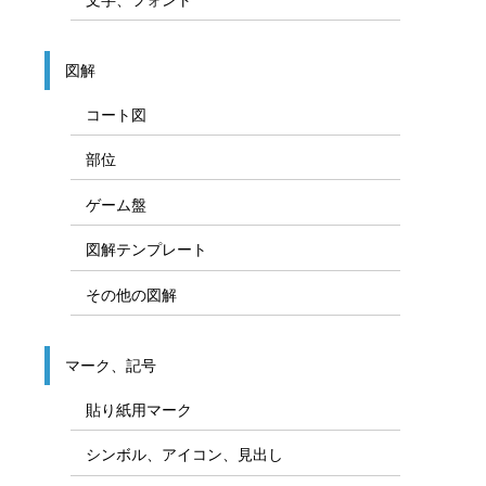
図解
コート図
部位
ゲーム盤
図解テンプレート
その他の図解
マーク、記号
貼り紙用マーク
シンボル、アイコン、見出し