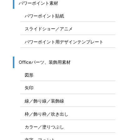
パワーポイント素材
パワーポイント貼紙
スライドショー／アニメ
パワーポイント用デザインテンプレート
Officeパーツ、装飾用素材
図形
矢印
線／飾り線／装飾線
枠／飾り枠／吹き出し
カラー／塗りつぶし
文字、フォント