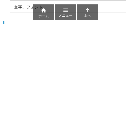
文字、フォント



メニュー
上へ
ホーム
図解
コート図
部位
ゲーム盤
図解テンプレート
その他の図解
マーク、記号
貼り紙用マーク
シンボル、アイコン、見出し