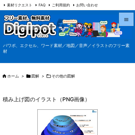
素材リクエスト
FAQ
ご利用規約
お問い合わせ
当サイト（Digipot.net）について


メニュ
パワポ、エクセル、ワード素材／地図／音声／イラストのフリー素

材
サイド

前へ

ホーム
>

図解
>

その他の図解

次へ

積み上げ図のイラスト（PNG画像）
検索