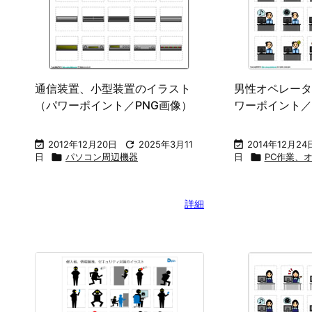
通信装置、小型装置のイラスト
男性オペレータ
（パワーポイント／PNG画像）
ワーポイント／

2012年12月20日

2025年3月11

2014年12月24
日

パソコン周辺機器
日

PC作業、
詳細