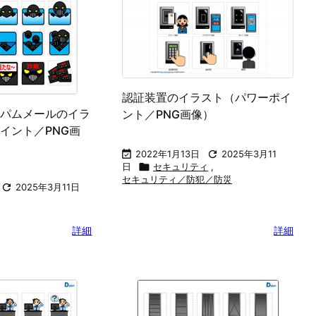
認証装置のイラスト（パワーポイ
パムメールのイラ
ント／PNG画像）
イント／PNG画

2022年1月13日

2025年3月11
日

セキュリティ
,
セキュリティ／防犯／防災

2025年3月11日
詳細
詳細