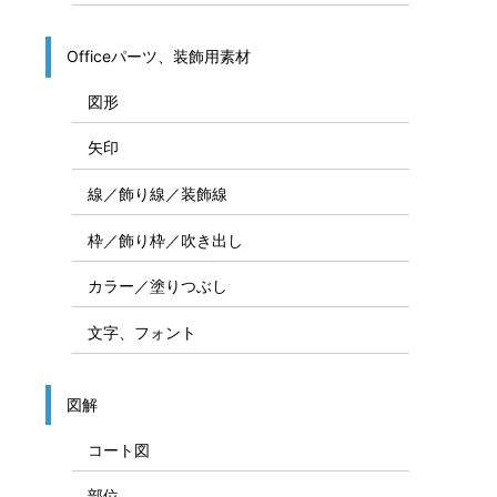
Officeパーツ、装飾用素材
図形
矢印
線／飾り線／装飾線
枠／飾り枠／吹き出し
カラー／塗りつぶし
文字、フォント
図解
コート図
部位