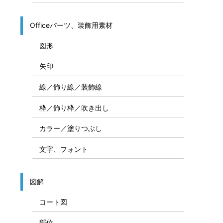
Officeパーツ、装飾用素材
図形
矢印
線／飾り線／装飾線
枠／飾り枠／吹き出し
カラー／塗りつぶし
文字、フォント
図解
コート図
部位