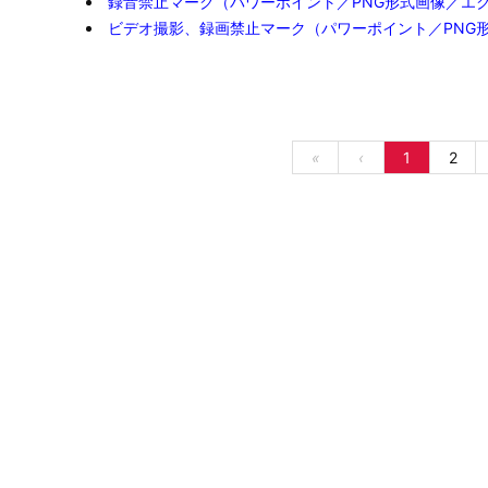
録音禁止マーク（パワーポイント／PNG形式画像／エ
ビデオ撮影、録画禁止マーク（パワーポイント／PNG
«
‹
1
2