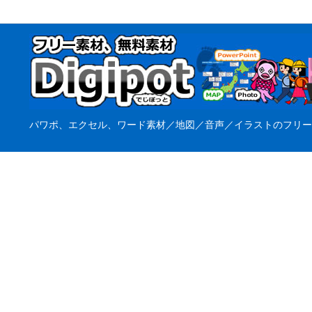
パワポ、エクセル、ワード素材／地図／音声／イラストのフリー