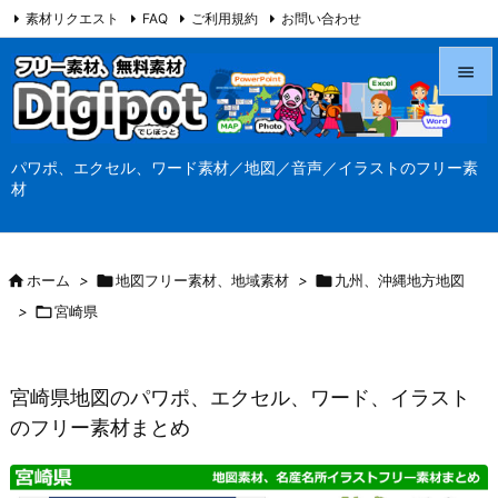
素材リクエスト
FAQ
ご利用規約
お問い合わせ
当サイト（Digipot.net）について


メニュ
パワポ、エクセル、ワード素材／地図／音声／イラストのフリー素

材
サイド

前へ

ホーム
>

地図フリー素材、地域素材
>

九州、沖縄地方地図

>

宮崎県
次へ

検索
宮崎県地図のパワポ、エクセル、ワード、イラスト
のフリー素材まとめ