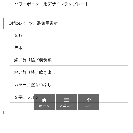
パワーポイント用デザインテンプレート
Officeパーツ、装飾用素材
図形
矢印
線／飾り線／装飾線
枠／飾り枠／吹き出し
カラー／塗りつぶし
文字、フォント



メニュー
上へ
ホーム
図解
コート図