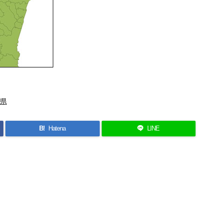
県
B!
Hatena
LINE