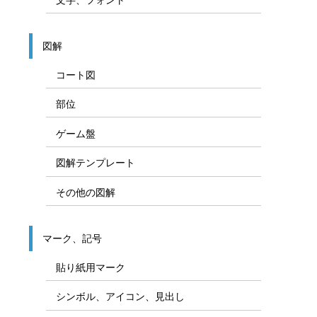
図解
コート図
部位
ゲーム盤
図解テンプレート
その他の図解
マーク、記号
貼り紙用マーク
シンボル、アイコン、見出し