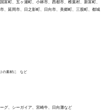
国富町、五ヶ瀬町、小林市、西都市、椎葉村、新富町、
市、延岡市、日之影町、日向市、美郷町、三股町、都城
りの素材に など
ーグ、シーガイア、宮崎牛、日向灘など