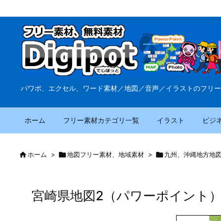
パワポ、エクセル、ワード素材／地図／音声／イラストのフリー
ホーム
フリー素材カテゴリ一覧
イラスト
ビジ

ホーム
>

地図フリー素材、地域素材
>

九州、沖縄地方地
宮崎県地図2（パワーポイント