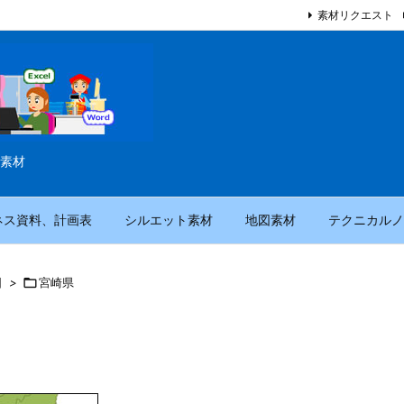
素材リクエスト
素材
ネス資料、計画表
シルエット素材
地図素材
テクニカルノ
図
>

宮崎県
）