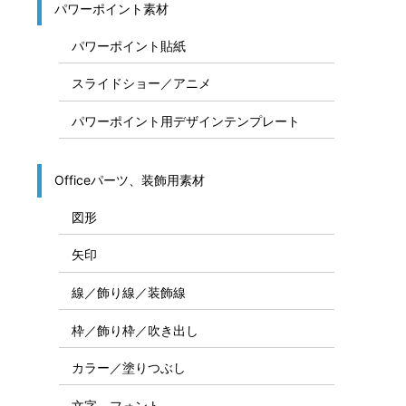
パワーポイント素材
パワーポイント貼紙
スライドショー／アニメ
パワーポイント用デザインテンプレート
Officeパーツ、装飾用素材
図形
矢印
線／飾り線／装飾線
枠／飾り枠／吹き出し
カラー／塗りつぶし
文字、フォント