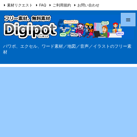
素材リクエスト
FAQ
ご利用規約
お問い合わせ
当サイト（Digipot.net）について


メニュ
パワポ、エクセル、ワード素材／地図／音声／イラストのフリー素

材
サイド

前へ

次へ

検索