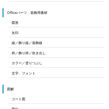
Officeパーツ、装飾用素材
図形
矢印
線／飾り線／装飾線
枠／飾り枠／吹き出し
カラー／塗りつぶし
文字、フォント
図解
コート図
部位