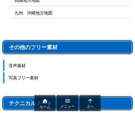
四国地方地図
九州、沖縄地方地図
その他のフリー素材
音声素材
写真フリー素材



テクニカルノート
メニュー
上へ
ホーム
テクニカルノート
パワポ機能解説、おすすめ機能紹介