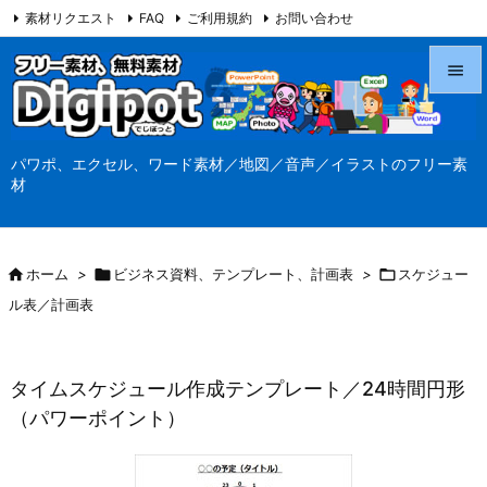
素材リクエスト
FAQ
ご利用規約
お問い合わせ
当サイト（Digipot.net）について


メニュ
パワポ、エクセル、ワード素材／地図／音声／イラストのフリー素

材
サイド

前へ

ホーム
>

ビジネス資料、テンプレート、計画表
>

スケジュー

ル表／計画表
次へ

検索
タイムスケジュール作成テンプレート／24時間円形
（パワーポイント）