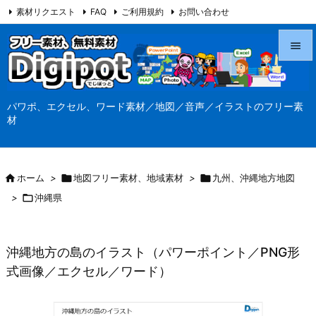
素材リクエスト
FAQ
ご利用規約
お問い合わせ
当サイト（Digipot.net）について


メニュ
パワポ、エクセル、ワード素材／地図／音声／イラストのフリー素

材
サイド

前へ

ホーム
>

地図フリー素材、地域素材
>

九州、沖縄地方地図

>

沖縄県
次へ

検索
沖縄地方の島のイラスト（パワーポイント／PNG形
式画像／エクセル／ワード）