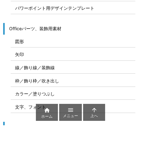
パワーポイント用デザインテンプレート
Officeパーツ、装飾用素材
図形
矢印
線／飾り線／装飾線
枠／飾り枠／吹き出し
カラー／塗りつぶし
文字、フォント



メニュー
上へ
ホーム
図解
コート図