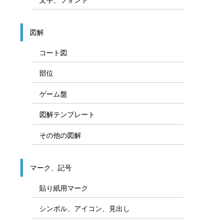
図解
コート図
部位
ゲーム盤
図解テンプレート
その他の図解
マーク、記号
貼り紙用マーク
シンボル、アイコン、見出し