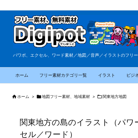
パワポ、エクセル、ワード素材／地図／音声／イラストのフリー
ホーム
フリー素材カテゴリ一覧
イラスト
ビジ

ホーム
>

地図フリー素材、地域素材
>

関東地方地図
関東地方の島のイラスト（パワ
セル／ワード）