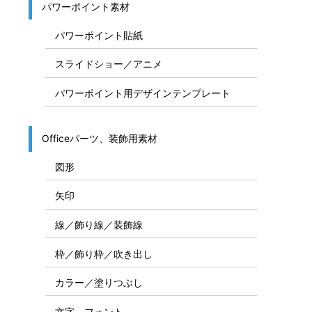
パワーポイント素材
パワーポイント貼紙
スライドショー／アニメ
パワーポイント用デザインテンプレート
Officeパーツ、装飾用素材
図形
矢印
線／飾り線／装飾線
枠／飾り枠／吹き出し
カラー／塗りつぶし
文字、フォント