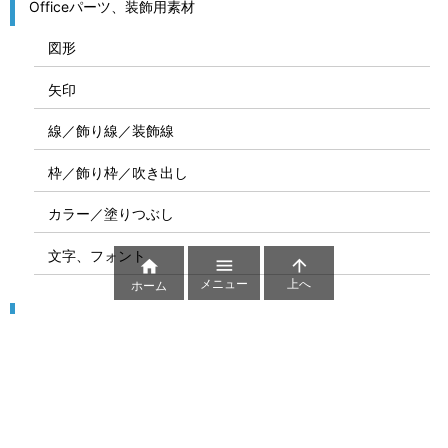
Officeパーツ、装飾用素材
図形
矢印
線／飾り線／装飾線
枠／飾り枠／吹き出し
カラー／塗りつぶし
文字、フォント



メニュー
上へ
ホーム
図解
コート図
部位
ゲーム盤