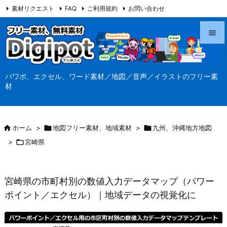
素材リクエスト
FAQ
ご利用規約
お問い合わせ
当サイト（Digipot.net）について


メニュ
パワポ、エクセル、ワード素材／地図／音声／イラストのフリー素

材
サイド

前へ

ホーム
>

地図フリー素材、地域素材
>

九州、沖縄地方地図

>

宮崎県
次へ

検索
宮崎県の市町村別の数値入力データマップ（パワー
ポイント／エクセル）｜地域データの視覚化に