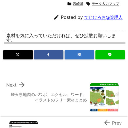

宮崎県

データ入力マップ

Posted by
でじけろお@管理人
素材を気に入っていただければ、ぜひ拡散お願いしま
す。
B!

Next
埼玉県地図のパワポ、エクセル、ワード、
イラストのフリー素材まとめ

Prev