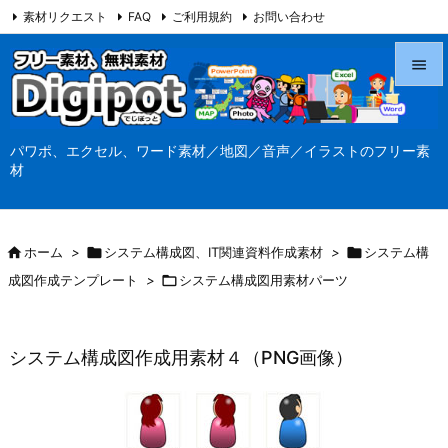
素材リクエスト
FAQ
ご利用規約
お問い合わせ
当サイト（Digipot.net）について


メニュ
パワポ、エクセル、ワード素材／地図／音声／イラストのフリー素

材
サイド

前へ

ホーム
>

システム構成図、IT関連資料作成素材
>

システム構

成図作成テンプレート
>

システム構成図用素材パーツ
次へ

検索
システム構成図作成用素材４（PNG画像）