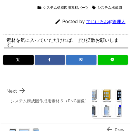

システム構成図用素材パーツ

システム構成図

Posted by
でじけろお@管理人
素材を気に入っていただければ、ぜひ拡散お願いしま
す。
B!

Next
システム構成図作成用素材５（PNG画像）

Prev