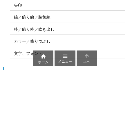
矢印
線／飾り線／装飾線
枠／飾り枠／吹き出し
カラー／塗りつぶし
文字、フォント



メニュー
上へ
ホーム
図解
コート図
部位
ゲーム盤
図解テンプレート