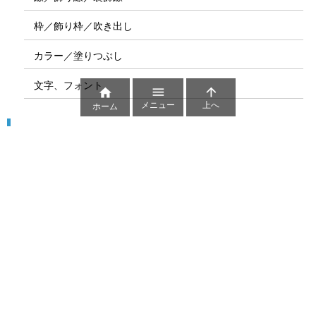
枠／飾り枠／吹き出し
カラー／塗りつぶし
文字、フォント



メニュー
上へ
ホーム
図解
コート図
部位
ゲーム盤
図解テンプレート
その他の図解