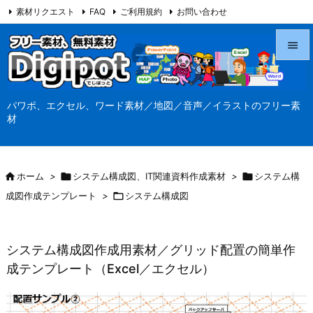
素材リクエスト
FAQ
ご利用規約
お問い合わせ
当サイト（Digipot.net）について


メニュ
パワポ、エクセル、ワード素材／地図／音声／イラストのフリー素

材
サイド

前へ

ホーム
>

システム構成図、IT関連資料作成素材
>

システム構

成図作成テンプレート
>

システム構成図
次へ

検索
システム構成図作成用素材／グリッド配置の簡単作
成テンプレート（Excel／エクセル）