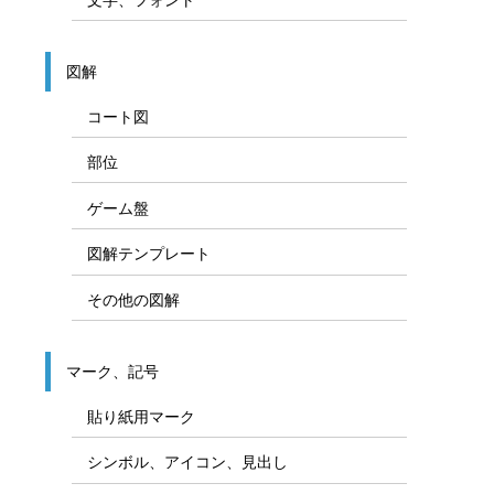
図解
コート図
部位
ゲーム盤
図解テンプレート
その他の図解
マーク、記号
貼り紙用マーク
シンボル、アイコン、見出し