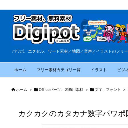
パワポ、エクセル、ワード素材／地図／音声／イラストのフリー
ホーム
フリー素材カテゴリ一覧
イラスト
ビジ

ホーム
>

Officeパーツ、装飾用素材
>

文字、フォント
>
カクカクのカタカナ数字パワポ