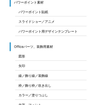
パワーポイント素材
パワーポイント貼紙
スライドショー／アニメ
パワーポイント用デザインテンプレート
Officeパーツ、装飾用素材
図形
矢印
線／飾り線／装飾線
枠／飾り枠／吹き出し
カラー／塗りつぶし
文字、フォント