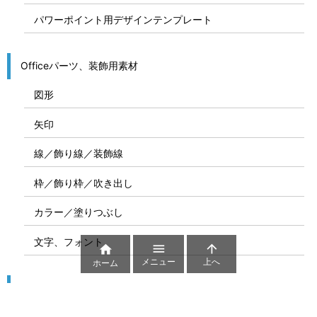
パワーポイント用デザインテンプレート
Officeパーツ、装飾用素材
図形
矢印
線／飾り線／装飾線
枠／飾り枠／吹き出し
カラー／塗りつぶし
文字、フォント



メニュー
上へ
ホーム
図解
コート図