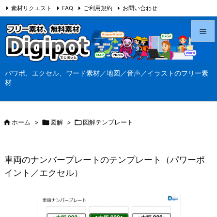
素材リクエスト
FAQ
ご利用規約
お問い合わせ
当サイト（Digipot.net）について


メニュ
パワポ、エクセル、ワード素材／地図／音声／イラストのフリー素

材
サイド

前へ

ホーム
>

図解
>

図解テンプレート

次へ

車両のナンバープレートのテンプレート（パワーポ
検索
イント／エクセル）