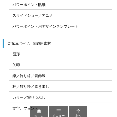
パワーポイント貼紙
スライドショー／アニメ
パワーポイント用デザインテンプレート
Officeパーツ、装飾用素材
図形
矢印
線／飾り線／装飾線
枠／飾り枠／吹き出し
カラー／塗りつぶし
文字、フォント



メニュー
上へ
ホーム