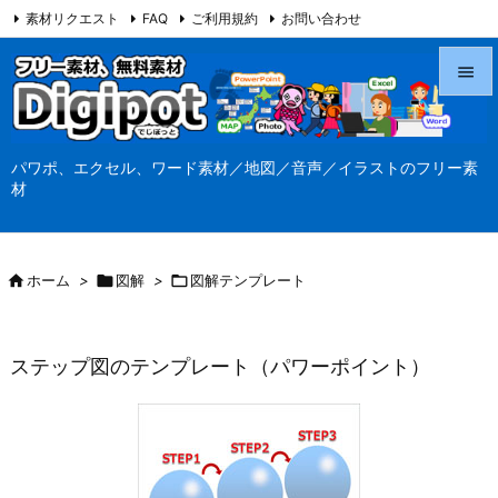
素材リクエスト
FAQ
ご利用規約
お問い合わせ
当サイト（Digipot.net）について


メニュ
パワポ、エクセル、ワード素材／地図／音声／イラストのフリー素

材
サイド

前へ

ホーム
>

図解
>

図解テンプレート

次へ

ステップ図のテンプレート（パワーポイント）
検索