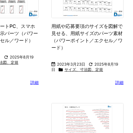
ートPC、スマホ
用紙や応募要項のサイズを図解で
示パーツ（パワー
見せる、用紙サイズのパーツ素材
セル／ワード）
（パワーポイント／エクセル／ワ
ード）
日

2025年8月19
法図、定規

2023年3月23日

2025年8月19
日

サイズ、寸法図、定規
詳細
詳細