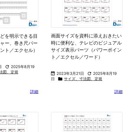
画面サイズを資料に添えおきたい
どを明示できる目
時に便利な、テレビのビジュアル
ャー、巻き尺パー
サイズ表示パーツ（パワーポイン
ント／エクセル）
ト／エクセル／ワード）
日

2025年8月19
法図、定規

2023年3月21日

2025年8月19
日

サイズ、寸法図、定規
詳細
詳細