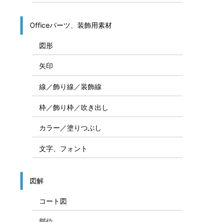
Officeパーツ、装飾用素材
図形
矢印
線／飾り線／装飾線
枠／飾り枠／吹き出し
カラー／塗りつぶし
文字、フォント
図解
コート図
部位