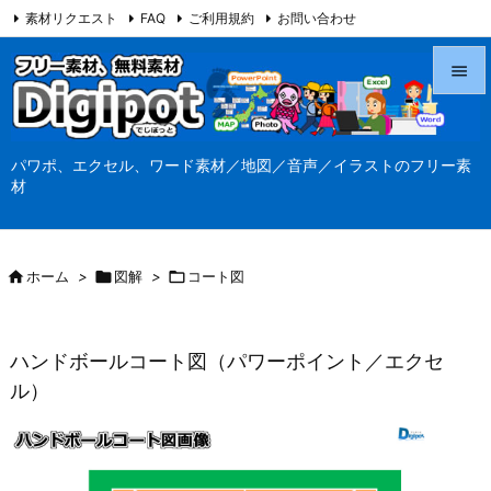
素材リクエスト
FAQ
ご利用規約
お問い合わせ
当サイト（Digipot.net）について


メニュ
パワポ、エクセル、ワード素材／地図／音声／イラストのフリー素

材
サイド

前へ

ホーム
>

図解
>

コート図

次へ

ハンドボールコート図（パワーポイント／エクセ
検索
ル）