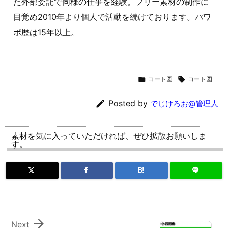
た外部委託で同様の仕事を経験。フリー素材の制作に
目覚め2010年より個人で活動を続けております。パワ
ポ歴は15年以上。

コート図

コート図

Posted by
でじけろお@管理人
素材を気に入っていただければ、ぜひ拡散お願いしま
す。
B!

Next