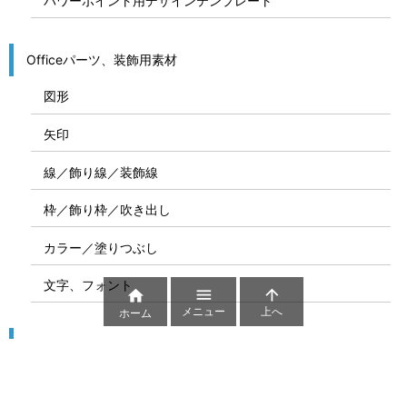
パワーポイント用デザインテンプレート
Officeパーツ、装飾用素材
図形
矢印
線／飾り線／装飾線
枠／飾り枠／吹き出し
カラー／塗りつぶし
文字、フォント



メニュー
上へ
ホーム
図解
コート図