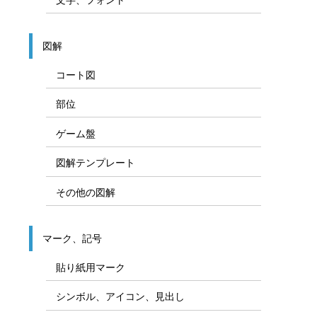
図解
コート図
部位
ゲーム盤
図解テンプレート
その他の図解
マーク、記号
貼り紙用マーク
シンボル、アイコン、見出し