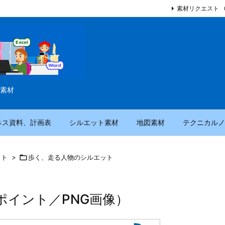
素材リクエスト
素材
ネス資料、計画表
シルエット素材
地図素材
テクニカルノ
ット
>

歩く、走る人物のシルエット
イント／PNG画像）