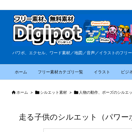
パワポ、エクセル、ワード素材／地図／音声／イラストのフリー
ホーム
フリー素材カテゴリ一覧
イラスト
ビジ

ホーム
>

シルエット素材
>

人物の動作、ポーズのシルエ
走る子供のシルエット（パワーポ