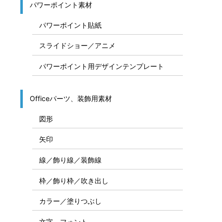
パワーポイント素材
パワーポイント貼紙
スライドショー／アニメ
パワーポイント用デザインテンプレート
Officeパーツ、装飾用素材
図形
矢印
線／飾り線／装飾線
枠／飾り枠／吹き出し
カラー／塗りつぶし
文字、フォント