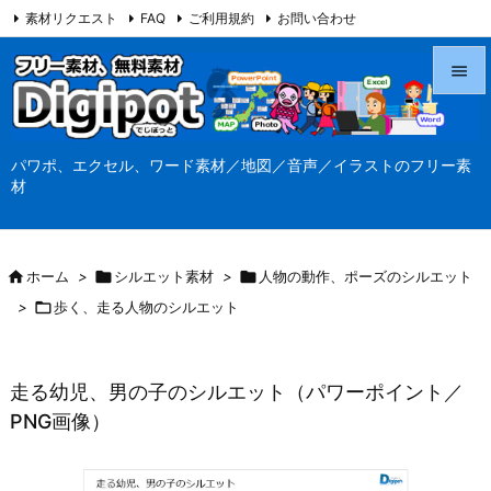
素材リクエスト
FAQ
ご利用規約
お問い合わせ
当サイト（Digipot.net）について


メニュ
パワポ、エクセル、ワード素材／地図／音声／イラストのフリー素

材
サイド

前へ

ホーム
>

シルエット素材
>

人物の動作、ポーズのシルエット

>

歩く、走る人物のシルエット
次へ

検索
走る幼児、男の子のシルエット（パワーポイント／
PNG画像）