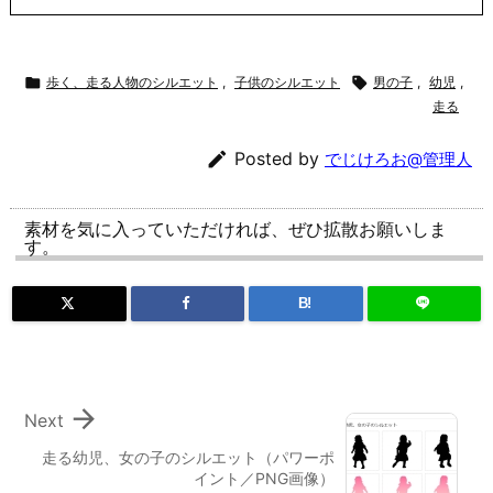

歩く、走る人物のシルエット
,
子供のシルエット

男の子
,
幼児
,
走る

Posted by
でじけろお@管理人
素材を気に入っていただければ、ぜひ拡散お願いしま
す。
B!

Next
走る幼児、女の子のシルエット（パワーポ
イント／PNG画像）