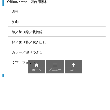
Officeパーツ、装飾用素材
図形
矢印
線／飾り線／装飾線
枠／飾り枠／吹き出し
カラー／塗りつぶし
文字、フォント



メニュー
上へ
ホーム
図解
コート図
部位
ゲーム盤