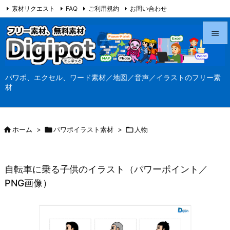
素材リクエスト
FAQ
ご利用規約
お問い合わせ
当サイト（Digipot.net）について


メニュ
パワポ、エクセル、ワード素材／地図／音声／イラストのフリー素

材
サイド

前へ

ホーム
>

パワポイラスト素材
>

人物

次へ

自転車に乗る子供のイラスト（パワーポイント／
検索
PNG画像）