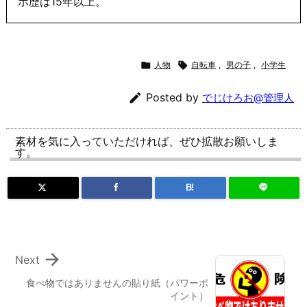
ポ歴は15年以上。

人物

自転車
,
男の子
,
小学生

Posted by
でじけろお@管理人
素材を気に入っていただければ、ぜひ拡散お願いしま
す。
B!

Next
食べ物ではありませんの貼り紙（パワーポ
イント）