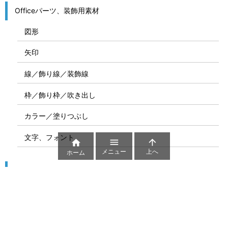
Officeパーツ、装飾用素材
図形
矢印
線／飾り線／装飾線
枠／飾り枠／吹き出し
カラー／塗りつぶし
文字、フォント



メニュー
上へ
ホーム
図解
コート図
部位