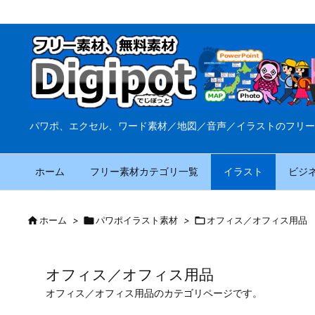
パワポ、エクセル、ワード素材／地図／音声／イラストのフリー