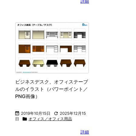
（パワーポイント／PNG画像）

2014年3月11日

2025年12月15
日

オフィス／オフィス用品
オフィスの備品
ーポイント／P

2019年4月3日
日

オフィス／
詳細