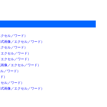
黒板のイラスト（パワーポイント
／PNG画像／エクセル／ワード）

2023年3月6日

2025年12月14
日

オフィス／オフィス用品
詳細