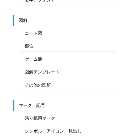
Officeパーツ、装飾用素材
図形
矢印
線／飾り線／装飾線
枠／飾り枠／吹き出し
カラー／塗りつぶし
文字、フォント
図解
コート図
部位