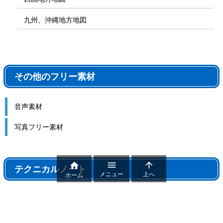
九州、沖縄地方地図
その他のフリー素材
音声素材
写真フリー素材



テクニカルノート
メニュー
上へ
ホーム
テクニカルノート
パワポ機能解説、おすすめ機能紹介