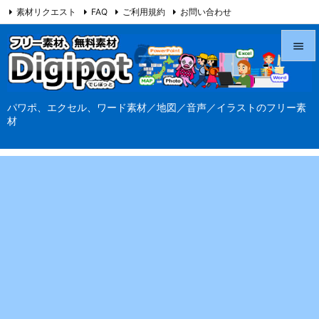
素材リクエスト
FAQ
ご利用規約
お問い合わせ
当サイト（Digipot.net）について


メニュ
パワポ、エクセル、ワード素材／地図／音声／イラストのフリー素

材
サイド

前へ

次へ

検索