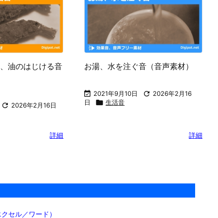
、油のはじける音
お湯、水を注ぐ音（音声素材）

2021年9月10日

2026年2月16
日

生活音

2026年2月16日
詳細
詳細
エクセル／ワード）