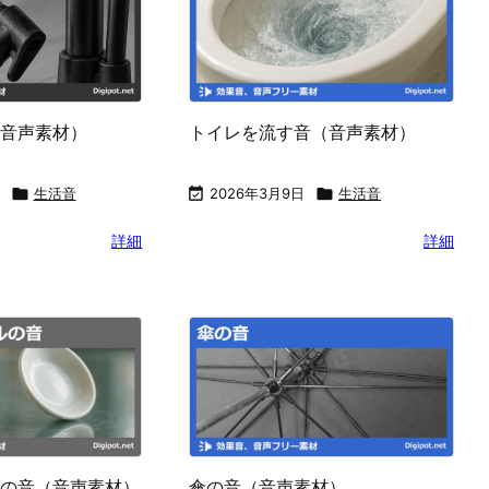
音声素材）
トイレを流す音（音声素材）

生活音

2026年3月9日

生活音
詳細
詳細
の音（音声素材）
傘の音（音声素材）