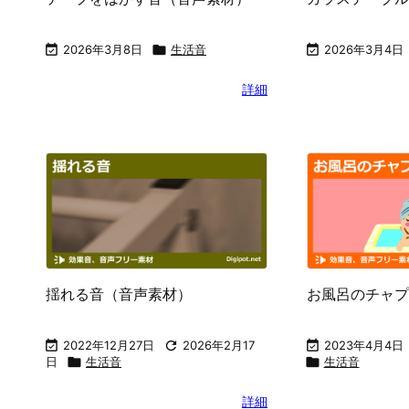

2026年3月8日

生活音

2026年3月4日
詳細
揺れる音（音声素材）
お風呂のチャプ

2022年12月27日

2026年2月17

2023年4月4日
日

生活音

生活音
詳細