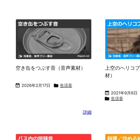
空き缶をつぶす音（音声素材）
上空のヘリコプ
材）

2026年2月17日

生活音

2021年9月6日

生活音
詳細