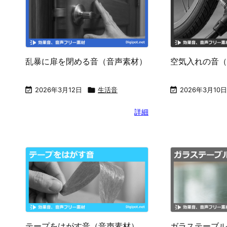
乱暴に扉を閉める音（音声素材）
空気入れの音（

2026年3月12日

生活音

2026年3月10日
詳細
テープをはがす音（音声素材）
ガラステーブル