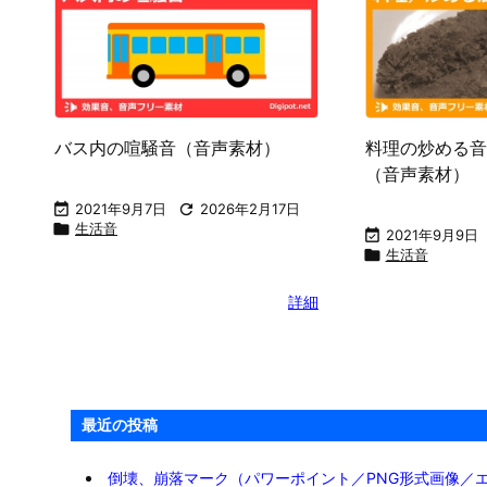
バス内の喧騒音（音声素材）
料理の炒める音
（音声素材）

2021年9月7日

2026年2月17日

生活音

2021年9月9日

生活音
詳細
最近の投稿
倒壊、崩落マーク（パワーポイント／PNG形式画像／