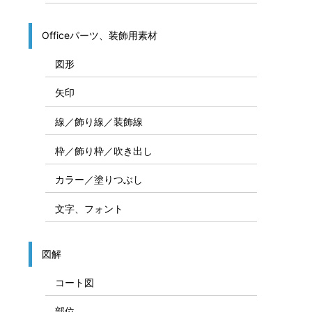
Officeパーツ、装飾用素材
図形
矢印
線／飾り線／装飾線
枠／飾り枠／吹き出し
カラー／塗りつぶし
文字、フォント
図解
コート図
部位