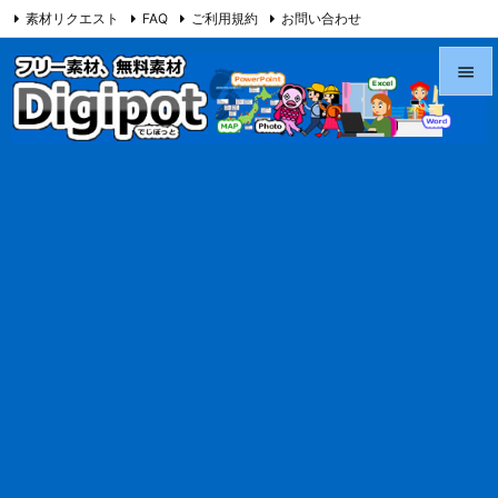
素材リクエスト
FAQ
ご利用規約
お問い合わせ
当サイト（Digipot.net）について


メニュ

サイド

前へ

次へ

検索