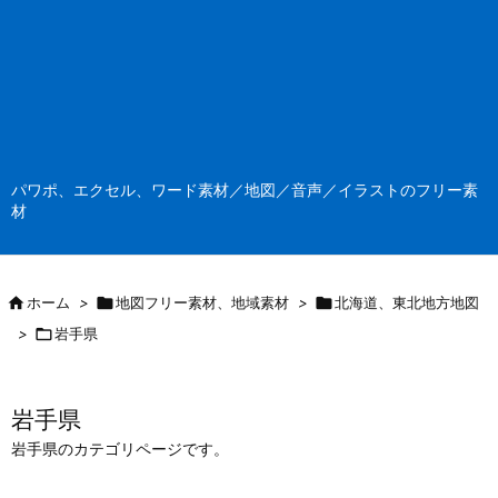
パワポ、エクセル、ワード素材／地図／音声／イラストのフリー素
材

ホーム
>

地図フリー素材、地域素材
>

北海道、東北地方地図
>

岩手県
岩手県
岩手県のカテゴリページです。