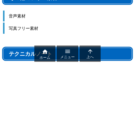
音声素材
写真フリー素材



テクニカルノート
メニュー
上へ
ホーム
テクニカルノート
パワポ機能解説、おすすめ機能紹介
パワーポイントトラブル
パワポ制作テクニック
雑記