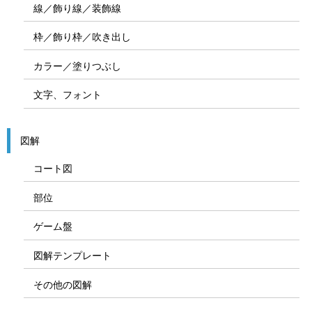
線／飾り線／装飾線
枠／飾り枠／吹き出し
カラー／塗りつぶし
文字、フォント
図解
コート図
部位
ゲーム盤
図解テンプレート
その他の図解