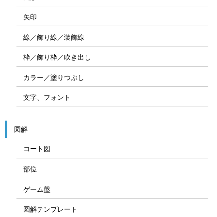
矢印
線／飾り線／装飾線
枠／飾り枠／吹き出し
カラー／塗りつぶし
文字、フォント
図解
コート図
部位
ゲーム盤
図解テンプレート