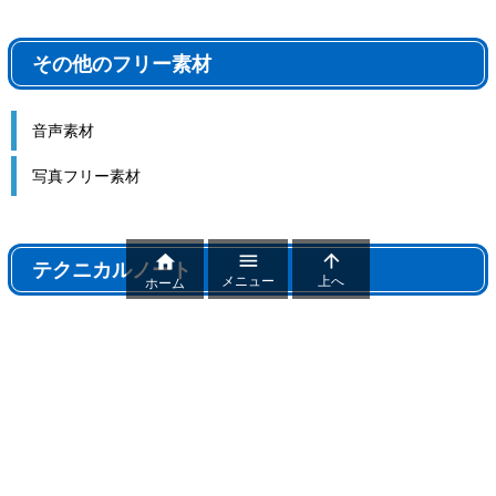
その他のフリー素材
音声素材
写真フリー素材



テクニカルノート
メニュー
上へ
ホーム
テクニカルノート
パワポ機能解説、おすすめ機能紹介
パワーポイントトラブル
パワポ制作テクニック