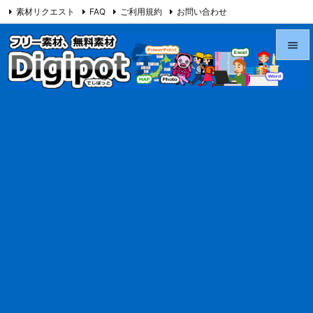
素材リクエスト
FAQ
ご利用規約
お問い合わせ
当サイト（Digipot.net）について


メニュ

サイド

前へ

次へ

検索