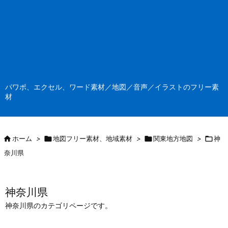
パワポ、エクセル、ワード素材／地図／音声／イラストのフリー素
材

ホーム
>

地図フリー素材、地域素材
>

関東地方地図
>

神
奈川県
神奈川県
神奈川県のカテゴリページです。