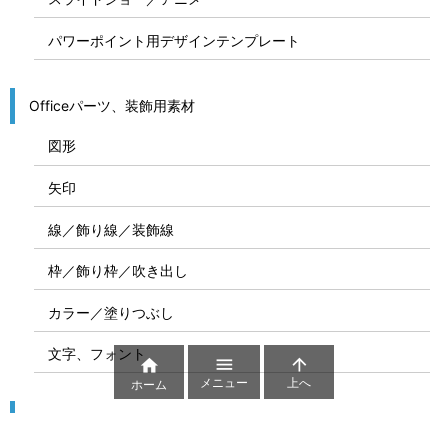
パワーポイント用デザインテンプレート
Officeパーツ、装飾用素材
図形
矢印
線／飾り線／装飾線
枠／飾り枠／吹き出し
カラー／塗りつぶし
文字、フォント



メニュー
上へ
ホーム
図解