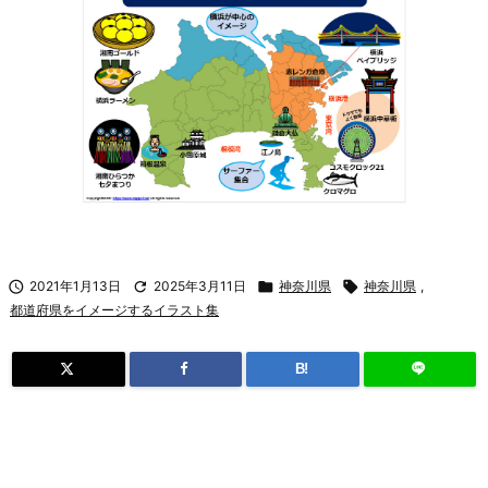

2021年1月13日

2025年3月11日

神奈川県

神奈川県
,
都道府県をイメージするイラスト集
B!