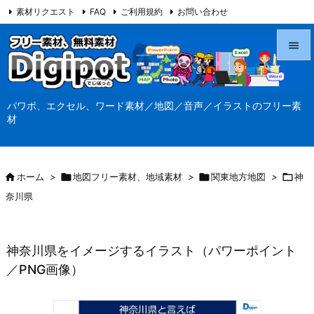
素材リクエスト
FAQ
ご利用規約
お問い合わせ
当サイト（Digipot.net）について


メニュ
パワポ、エクセル、ワード素材／地図／音声／イラストのフリー素

材
サイド

前へ

ホーム
>

地図フリー素材、地域素材
>

関東地方地図
>

神

奈川県
次へ

検索
神奈川県をイメージするイラスト（パワーポイント
／PNG画像）