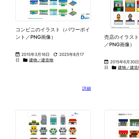
コンビニのイラスト（パワーポイ
売店のイラスト
ント／PNG画像）
／PNG画像）

2015年3月16日

2025年8月17
日

建物／建造物

2015年6月30日
日

建物／建造
詳細