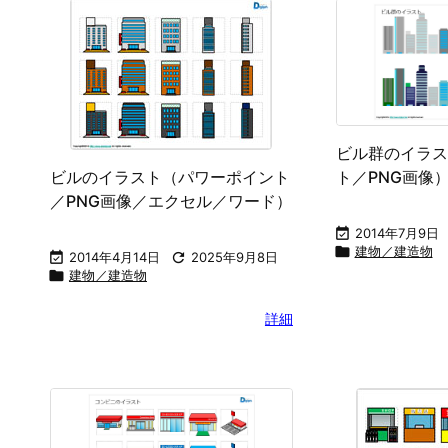
ビル群のイラス
ビルのイラスト（パワーポイント
ト／PNG画像
／PNG画像／エクセル／ワード）

2014年7月9日

建物／建造物

2014年4月14日

2025年9月8日

建物／建造物
詳細