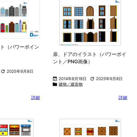
ト（パワーポイン
扉、ドアのイラスト（パワーポイ
）
ント／PNG画像）

2025年9月8日

2014年8月18日

2025年9月8日

建物／建造物
詳細
詳細