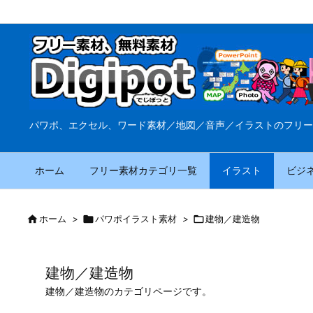
パワポ、エクセル、ワード素材／地図／音声／イラストのフリー
ホーム
フリー素材カテゴリ一覧
イラスト
ビジ

ホーム
>

パワポイラスト素材
>

建物／建造物
建物／建造物
建物／建造物のカテゴリページです。