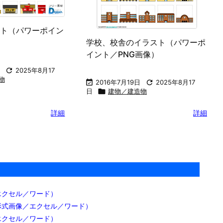
ト（パワーポイン
学校、校舎のイラスト（パワーポ
）
イント／PNG画像）

2025年8月17
物

2016年7月19日

2025年8月17
日

建物／建造物
詳細
詳細
エクセル／ワード）
形式画像／エクセル／ワード）
エクセル／ワード）