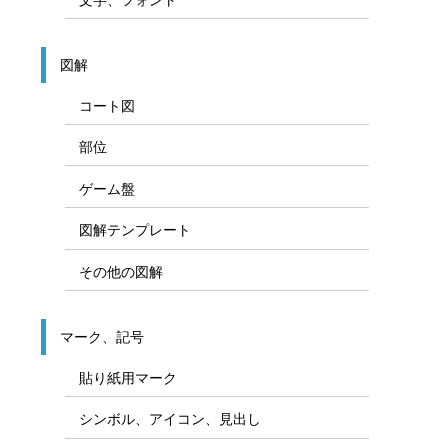
図解
コート図
部位
ゲーム盤
図解テンプレート
その他の図解
マーク、記号
貼り紙用マーク
シンボル、アイコン、見出し