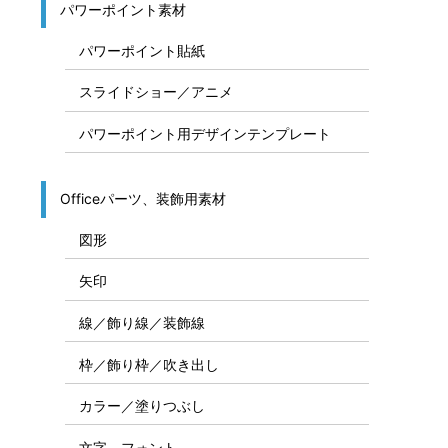
パワーポイント素材
パワーポイント貼紙
スライドショー／アニメ
パワーポイント用デザインテンプレート
Officeパーツ、装飾用素材
図形
矢印
線／飾り線／装飾線
枠／飾り枠／吹き出し
カラー／塗りつぶし
文字、フォント