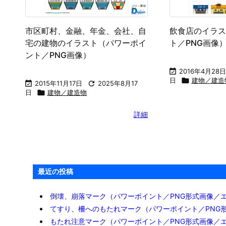
市区町村、金融、年金、会社、自
飲食店のイラス
宅の建物のイラスト（パワーポイ
ト／PNG画像
ント／PNG画像）

2016年4月28日
日

建物／建造

2015年11月17日

2025年8月17
日

建物／建造物
詳細
最近の投稿
倒壊、崩落マーク（パワーポイント／PNG形式画像／
てすり、柵へのもたれマーク（パワーポイント／PNG
もたれ注意マーク（パワーポイント／PNG形式画像／