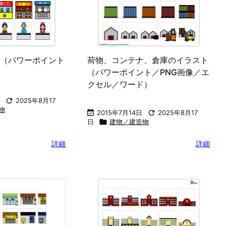
（パワーポイント
荷物、コンテナ、倉庫のイラスト
（パワーポイント／PNG画像／エ
クセル／ワード）

2025年8月17
物

2015年7月14日

2025年8月17
日

建物／建造物
詳細
詳細