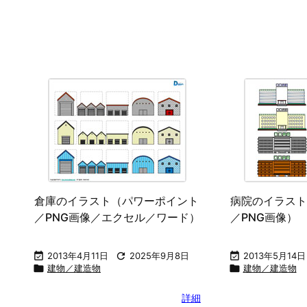
倉庫のイラスト（パワーポイント
病院のイラスト
／PNG画像／エクセル／ワード）
／PNG画像）

2013年4月11日

2025年9月8日

2013年5月14日

建物／建造物

建物／建造物
詳細