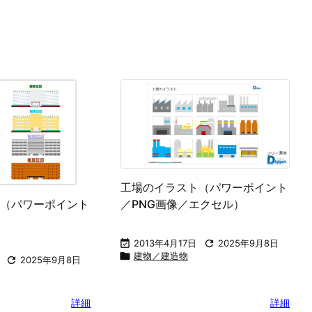
工場のイラスト（パワーポイント
（パワーポイント
／PNG画像／エクセル）

2013年4月17日

2025年9月8日

建物／建造物

2025年9月8日
詳細
詳細