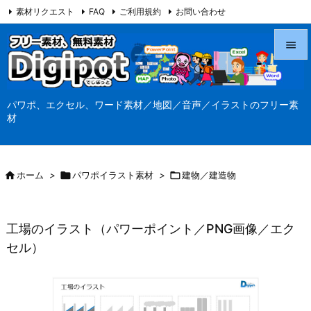
素材リクエスト
FAQ
ご利用規約
お問い合わせ
当サイト（Digipot.net）について


メニュ
パワポ、エクセル、ワード素材／地図／音声／イラストのフリー素

材
サイド

前へ

ホーム
>

パワポイラスト素材
>

建物／建造物

次へ

工場のイラスト（パワーポイント／PNG画像／エク
検索
セル）