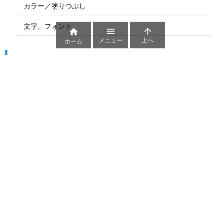
カラー／塗りつぶし
文字、フォント



メニュー
上へ
ホーム
図解
コート図
部位
ゲーム盤
図解テンプレート
その他の図解
マーク、記号
貼り紙用マーク