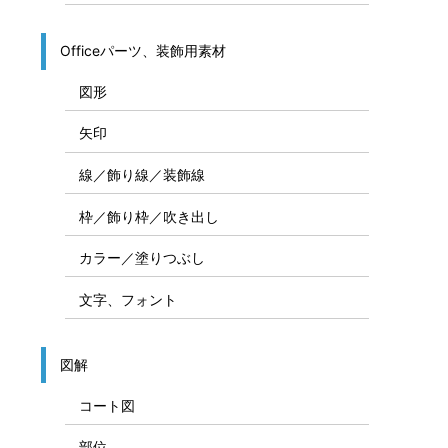
Officeパーツ、装飾用素材
図形
矢印
線／飾り線／装飾線
枠／飾り枠／吹き出し
カラー／塗りつぶし
文字、フォント
図解
コート図
部位