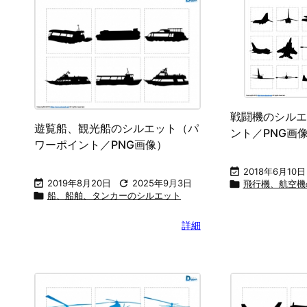
戦闘機のシルエ
遊覧船、観光船のシルエット（パ
ント／PNG画
ワーポイント／PNG画像）

2018年6月10日

2019年8月20日

2025年9月3日

飛行機、航空機

船、船舶、タンカーのシルエット
詳細