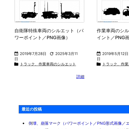
自衛隊特殊車両のシルエット（パ
作業車両のシル
ワーポイント／PNG画像）
イント／PNG

2019年7月28日

2025年3月11

2019年5月12日
日
日

トラック、作業車両のシルエット

トラック、作業
詳細
最近の投稿
倒壊、崩落マーク（パワーポイント／PNG形式画像／