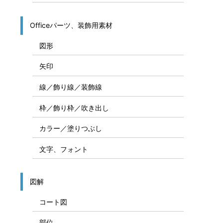
Officeパーツ、装飾用素材
図形
矢印
線／飾り線／装飾線
枠／飾り枠／吹き出し
カラー／塗りつぶし
文字、フォント
図解
コート図
部位