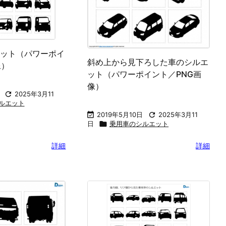
ット（パワーポイ
斜め上から見下ろした車のシルエ
像）
ット（パワーポイント／PNG画
像）

2025年3月11
ルエット

2019年5月10日

2025年3月11
日

乗用車のシルエット
詳細
詳細