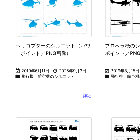
ヘリコプターのシルエット（パワ
プロペラ機のシ
ーポイント／PNG画像）
ポイント／PN

2019年6月11日

2025年9月3日

2019年8月15日

飛行機、航空機のシルエット

飛行機、航空機
詳細