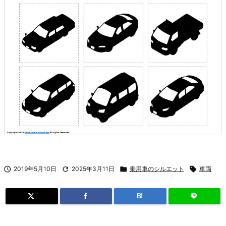

2019年5月10日

2025年3月11日

乗用車のシルエット

車両
B!