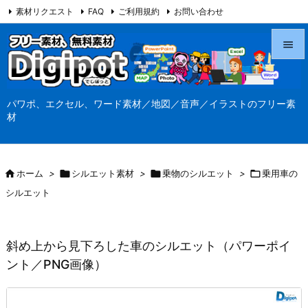
素材リクエスト
FAQ
ご利用規約
お問い合わせ
当サイト（Digipot.net）について


メニュ
パワポ、エクセル、ワード素材／地図／音声／イラストのフリー素

材
サイド

前へ

ホーム
>

シルエット素材
>

乗物のシルエット
>

乗用車の

シルエット
次へ

検索
斜め上から見下ろした車のシルエット（パワーポイ
ント／PNG画像）