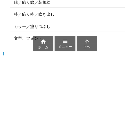
線／飾り線／装飾線
枠／飾り枠／吹き出し
カラー／塗りつぶし
文字、フォント



メニュー
上へ
ホーム
図解
コート図
部位
ゲーム盤
図解テンプレート
その他の図解