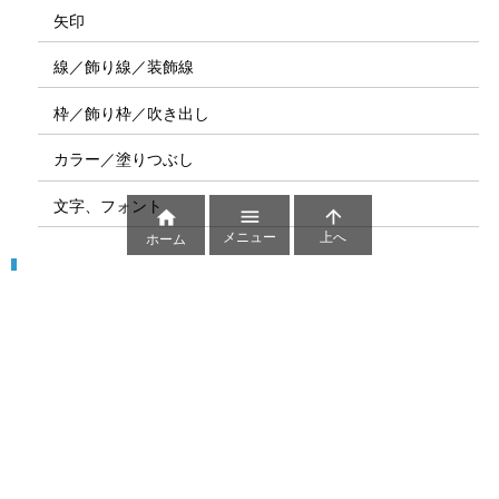
矢印
線／飾り線／装飾線
枠／飾り枠／吹き出し
カラー／塗りつぶし
文字、フォント



メニュー
上へ
ホーム
図解
コート図
部位
ゲーム盤
図解テンプレート