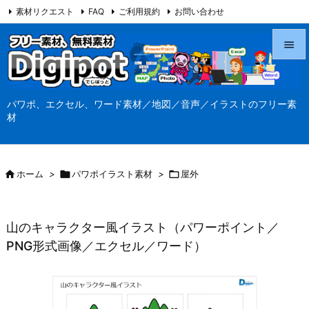
素材リクエスト
FAQ
ご利用規約
お問い合わせ
当サイト（Digipot.net）について


メニュ
パワポ、エクセル、ワード素材／地図／音声／イラストのフリー素

材
サイド

前へ

ホーム
>

パワポイラスト素材
>

屋外

次へ

山のキャラクター風イラスト（パワーポイント／
検索
PNG形式画像／エクセル／ワード）