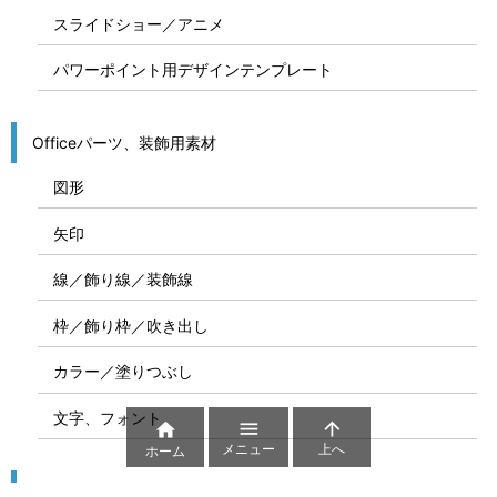
スライドショー／アニメ
パワーポイント用デザインテンプレート
Officeパーツ、装飾用素材
図形
矢印
線／飾り線／装飾線
枠／飾り枠／吹き出し
カラー／塗りつぶし
文字、フォント



メニュー
上へ
ホーム
図解