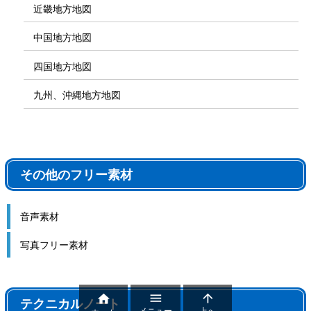
近畿地方地図
中国地方地図
四国地方地図
九州、沖縄地方地図
その他のフリー素材
音声素材
写真フリー素材



テクニカルノート
メニュー
上へ