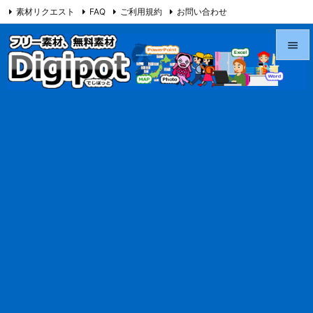
素材リクエスト
FAQ
ご利用規約
お問い合わせ
当サイト（Digipot.net）について


メニュ

サイド

前へ

次へ

検索