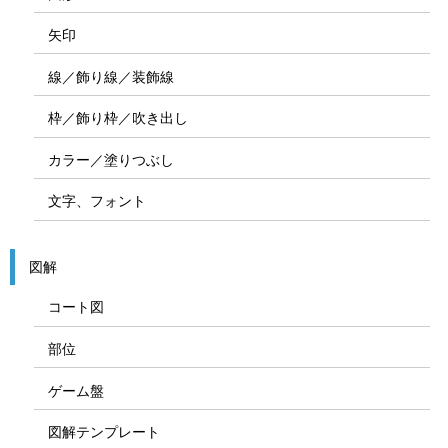
矢印
線／飾り線／装飾線
枠／飾り枠／吹き出し
カラー／塗りつぶし
文字、フォント
図解
コート図
部位
ゲーム盤
図解テンプレート