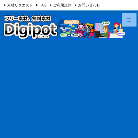
素材リクエスト
FAQ
ご利用規約
お問い合わせ
当サイト（Digipot.net）について


メニュ

サイド

前へ

次へ

検索