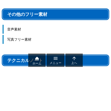
その他のフリー素材
音声素材
写真フリー素材



テクニカルノート
メニュー
上へ
ホーム
テクニカルノート
パワポ機能解説、おすすめ機能紹介
パワーポイントトラブル
パワポ制作テクニック