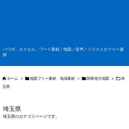
パワポ、エクセル、ワード素材／地図／音声／イラストのフリー素
材

ホーム
>

地図フリー素材、地域素材
>

関東地方地図
>

埼
玉県
埼玉県
埼玉県のカテゴリページです。