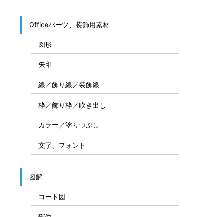
Officeパーツ、装飾用素材
図形
矢印
線／飾り線／装飾線
枠／飾り枠／吹き出し
カラー／塗りつぶし
文字、フォント
図解
コート図
部位