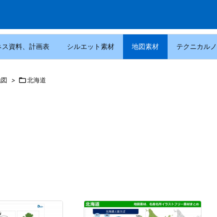
ネス資料、計画表
シルエット素材
地図素材
テクニカルノ
地図
>

北海道