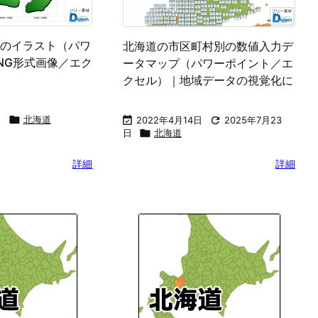
のイラスト（パワ
北海道の市区町村別の数値入力デ
NG形式画像／エク
ータマップ（パワーポイント／エ
クセル）｜地域データの視覚化に
日

北海道

2022年4月14日

2025年7月23
日

北海道
詳細
詳細