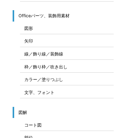
Officeパーツ、装飾用素材
図形
矢印
線／飾り線／装飾線
枠／飾り枠／吹き出し
カラー／塗りつぶし
文字、フォント
図解
コート図
部位