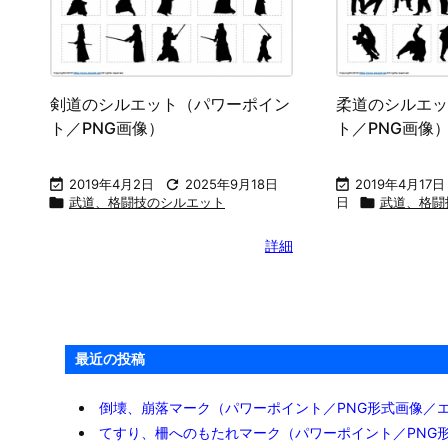
剣道のシルエット（パワーポイン
柔道のシルエッ
ト／PNG画像）
ト／PNG画像

2019年4月2日

2025年9月18日

2019年4月17日

武道、格闘技のシルエット
日

武道、格闘
詳細
最近の投稿
倒壊、崩落マーク（パワーポイント／PNG形式画像／
てすり、柵へのもたれマーク（パワーポイント／PNG