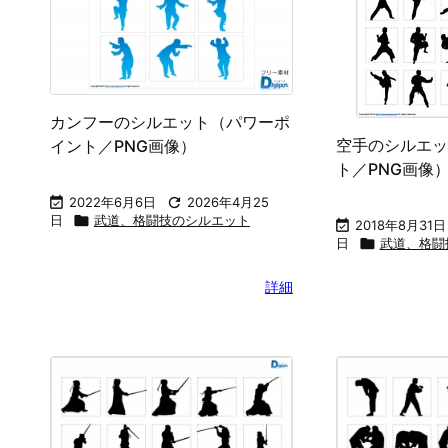
カンフーのシルエット（パワーポ
空手のシルエッ
イント／PNG画像）
ト／PNG画像

2022年6月6日

2026年4月25
日

武道、格闘技のシルエット

2018年8月31日
日

武道、格闘
詳細