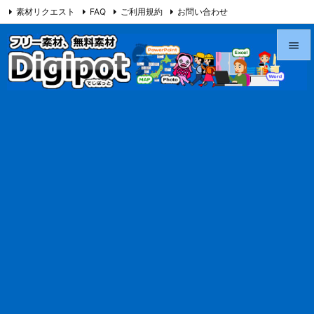
素材リクエスト
FAQ
ご利用規約
お問い合わせ
当サイト（Digipot.net）について


メニュ

サイド

前へ

次へ

検索