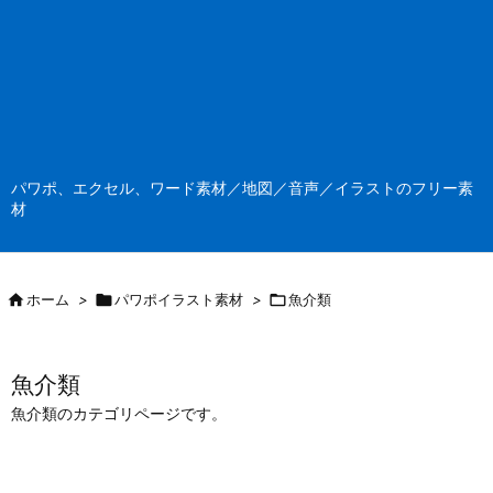
パワポ、エクセル、ワード素材／地図／音声／イラストのフリー素
材

ホーム
>

パワポイラスト素材
>

魚介類
魚介類
魚介類のカテゴリページです。