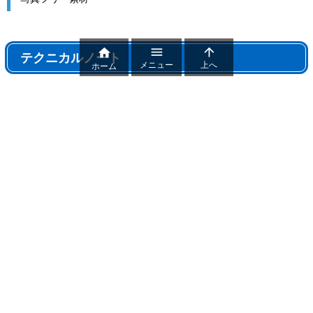



テクニカルノート
メニュー
上へ
ホーム
テクニカルノート
パワポ機能解説、おすすめ機能紹介
パワーポイントトラブル
パワポ制作テクニック
雑記
おすすめフリー素材まとめ