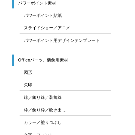
パワーポイント素材
パワーポイント貼紙
スライドショー／アニメ
パワーポイント用デザインテンプレート
Officeパーツ、装飾用素材
図形
矢印
線／飾り線／装飾線
枠／飾り枠／吹き出し
カラー／塗りつぶし
文字、フォント