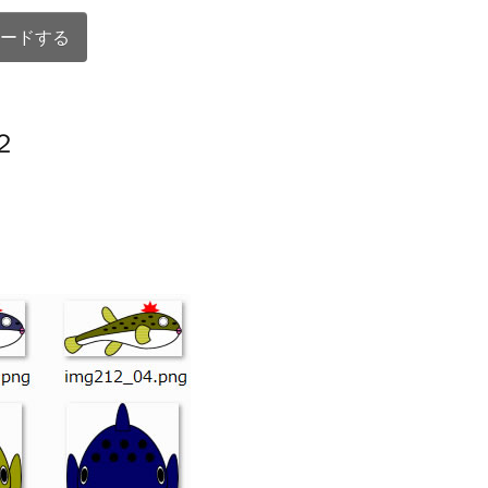
ードする
２