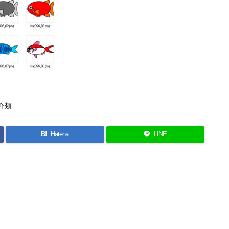
介類
B!
Hatena
LINE