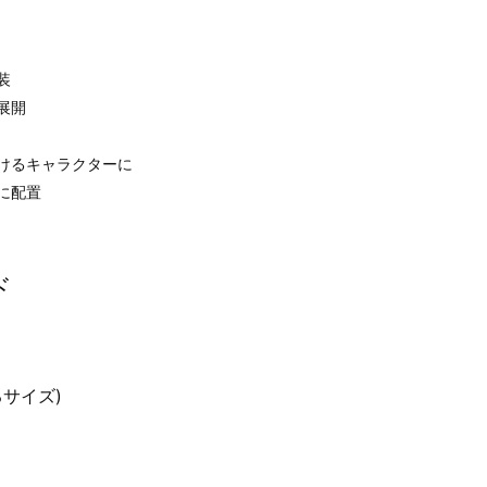
装
展開
けるキャラクターに
に配置
ド
るサイズ)