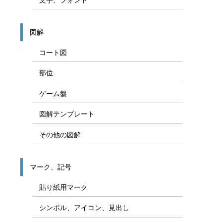
図解
コート図
部位
ゲーム盤
図解テンプレート
その他の図解
マーク、記号
貼り紙用マーク
シンボル、アイコン、見出し