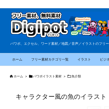
パワポ、エクセル、ワード素材／地図／音声／イラストのフリー
ホーム
フリー素材カテゴリ一覧
イラスト
ビジ

ホーム
>

パワポイラスト素材
>

魚介類
キャラクター風の魚のイラスト（