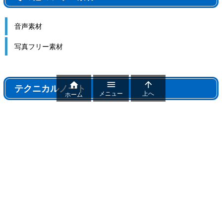
音声素材
写真フリー素材



テクニカルノート
メニュー
上へ
ホーム
テクニカルノート
パワポ機能解説、おすすめ機能紹介
パワーポイントトラブル
パワポ制作テクニック
雑記