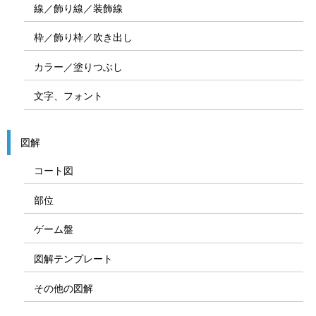
線／飾り線／装飾線
枠／飾り枠／吹き出し
カラー／塗りつぶし
文字、フォント
図解
コート図
部位
ゲーム盤
図解テンプレート
その他の図解