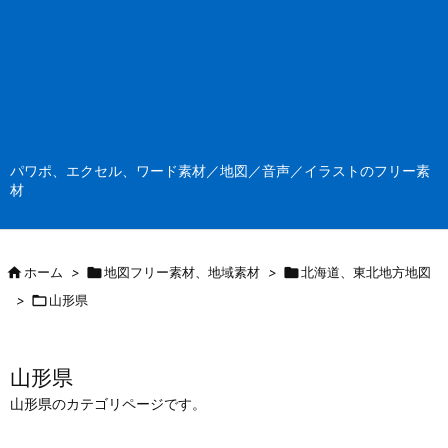
パワポ、エクセル、ワード素材／地図／音声／イラストのフリー素
材

ホーム
>

地図フリー素材、地域素材
>

北海道、東北地方地図
>

山形県
山形県
山形県のカテゴリページです。