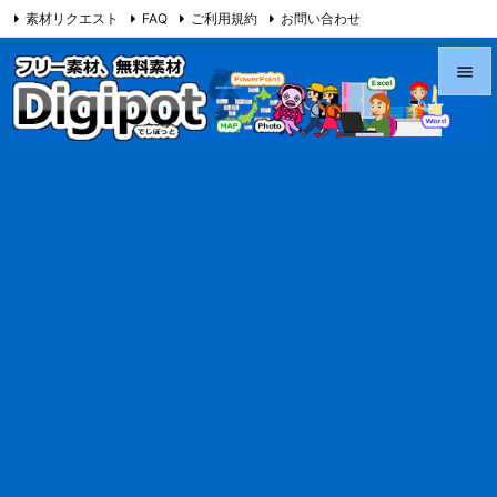
素材リクエスト
FAQ
ご利用規約
お問い合わせ
当サイト（Digipot.net）について


メニュ

サイド

前へ

次へ

検索